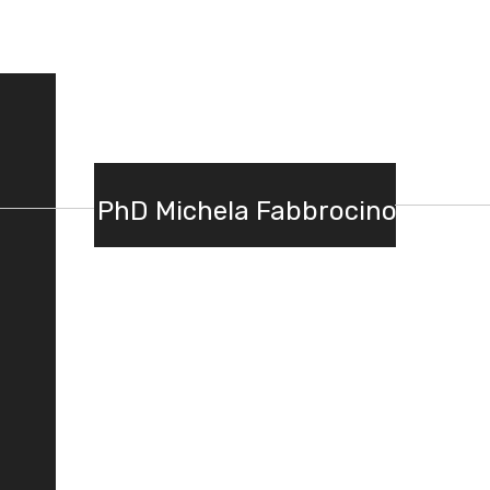
PhD Michela Fabbrocino
PhD Michela Fabbrocino è docente e
coordinatrice presso l’Accademia di
Belle Arti di Bari, curatrice attiva nel
fotografico e ricercatrice riconosciuta
a livello internazionale.