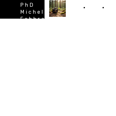
PhD
Home
Abo
Michela
Fabbrocino